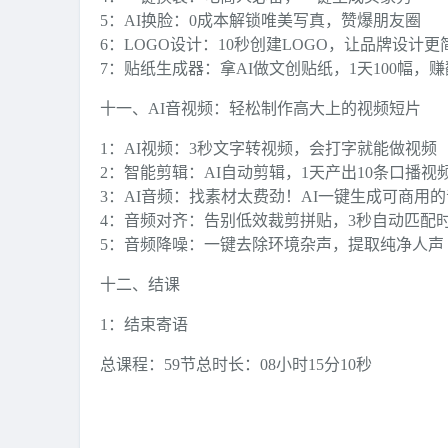
5：AI换脸：0成本解锁唯美写真，赞爆朋友圈
6：LOGO设计：10秒创建LOGO，让品牌设计更
7：贴纸生成器：拿AI做文创贴纸，1天100幅，
十一、AI音视频：轻松制作高大上的视频短片
1：AI视频：3秒文字转视频，会打字就能做视频
2：智能剪辑：AI自动剪辑，1天产出10条口播视
3：AI音频：找素材太费劲！AI一键生成可商用
4：音频对齐：告别低效裁剪拼贴，3秒自动匹配
5：音频降噪：一键去除环境杂声，提取纯净人声
十二、结课
1：结束寄语
总课程：59节
总时长：08小时15分10秒