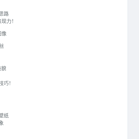
思路
表现力！
图像
丝
美貌
技巧！
壁纸
象