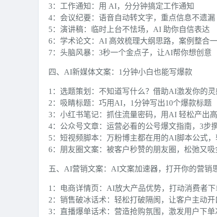
3：工作通知：用 AI，分分钟搞定工作通知
4：会议纪要：语音自动转文字，重点信息不遗漏
5：演讲稿：临时上台不怯场，AI 助你自信表达
6：学术论文：AI 高效梳理大纲思路，案例整合
7：头脑风暴：3秒一个金点子，让AI帮你想创意
四、AI新媒体文案：1分钟小白也能写爆款
1：选题策划：不知道写什么？借助AI激发你的灵
2：吸睛标题：巧用AI，1分钟写出10个爆款标题
3：小红书笔记：抓住流量密码，用AI 轻松产出
4：公众号文章：运营必看的公号爆文指南，3步
5：短视频脚本：万粉博主都在用的AI脚本公式
6：朋友圈文案：被客户秒赞的朋友圈，松弛又吸
五、AI营销文案：AI文案加速器，打开你的营销
1：电商详情页：AI放大产品优势，打动消费者下
2：销售破冰话术：轻松打破隔阂，让客户主动开
3：直播爆单话术：营造抢购氛围，激发用户下单