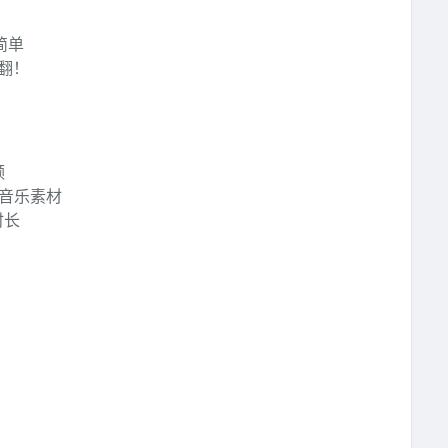
简单
赚翻！
频
的音乐素材
时长