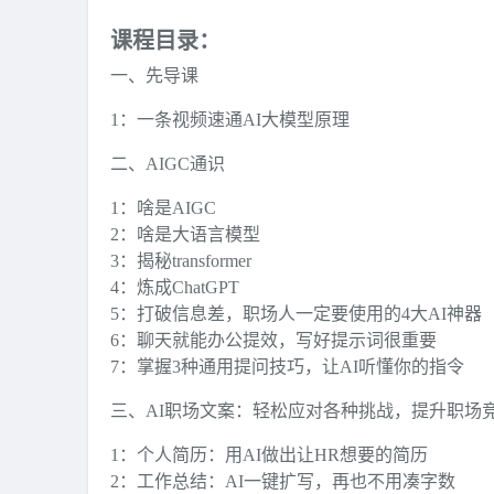
课程目录：
一、先导课
1：一条视频速通AI大模型原理
二、AIGC通识
1：啥是AIGC
2：啥是大语言模型
3：揭秘transformer
4：炼成ChatGPT
5：打破信息差，职场人一定要使用的4大AI神器
6：聊天就能办公提效，写好提示词很重要
7：掌握3种通用提问技巧，让AI听懂你的指令
三、AI职场文案：轻松应对各种挑战，提升职场
1：个人简历：用AI做出让HR想要的简历
2：工作总结：AI一键扩写，再也不用凑字数