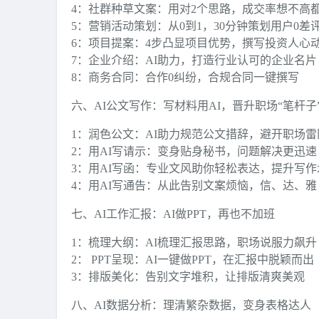
4：社群种草文案：用对2个思路，成交率想不高
5：营销活动策划：从0到1，30分钟策划用户0差
6：项目提案：4步凸显项目优势，撰写投资人心
7：企业介绍：AI助力，打造行业认可的企业名片
8：商务合同：合作0纠纷，合规合同一键撰写
六、AI公文写作：写材料用AI，晋升职场“笔杆子
1：润色公文：AI助力规范公文措辞，避开职场雷
2：用AI写请示：变身贴身秘书，问题解决更迅速
3：用AI写函：专业文风助你轻松表达，提升写作
4：用AI写通告：从此告别文案烦恼，信、达、雅
七、AI工作汇报：AI做PPT，再也不加班
1：梳理大纲：AI梳理汇报思路，职场说服力飙升
2： PPT呈现：AI一键做PPT，在汇报中脱颖而出
3：排版美化：告别文字堆积，让排版清爽美观
八、AI数据分析：理清繁杂数据，变身表格达人