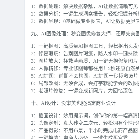
1：数据处理：解决数据杂乱，AI让数据清晰可见
2：数据分析：一键生成洞察报告，轻松把握分析
3：数据呈现：0基础做专业图表，AI让数据更具
九、AI图像处理：秒变图像修复大师，还原完美
1：一键抠图：高质量AI抠图工具，轻松抠出头发
2：修复瑕疵：告别图片瑕疵，路人水印一键抹除
3：图片放大：拯救渣画质，AI一键无损修复图片
4：人像精修：专业修图师都在用！5秒还原自然
5：AI扩图：前期不会构图，AI扩图一秒拯救废片
6：局部改图：无须合成，会打字就能学会的改图
7：老照片修复：一键变成新照片，为回忆添色！
十、AI设计：没审美也能搞定商业设计
1：插画设计：妙用提示词，创作你的第一幅高清
2：头像定制：真人秒变二次元，轻松拥有个性形
3：产品摄影：不用布景，半小时完成电商产品图
4：一键换装：电商人必备，一键生成买家秀