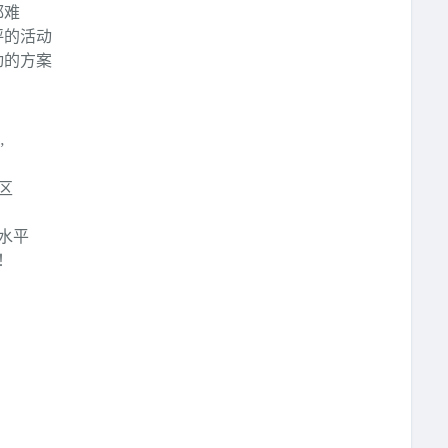
都难
评的活动
动的方案
”
区
水平
！