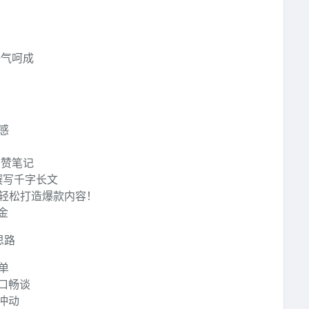
一气呵成
感
高赞笔记
撰写千字长文
，轻松打造爆款内容！
金
思路
单
口畅谈
冲动