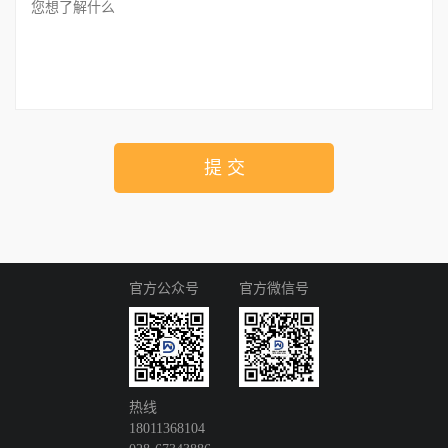
提 交
官方公众号
官方微信号
热线
18011368104