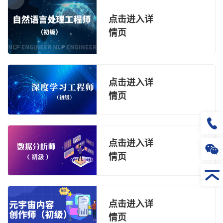
点击进入详
情页
点击进入详
情页
点击进入详
情页
点击进入详
情页