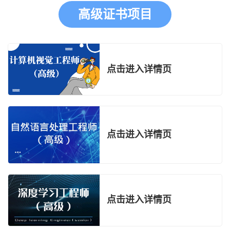
高级证书项目
点击进入详情页
点击进入详情页
点击进入详情页