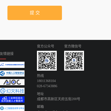
提 交
官方公众号
官方微信号
友情链接
热线
18011368104
028-67343886
地址
成都市高新区天府五街200号
邮箱