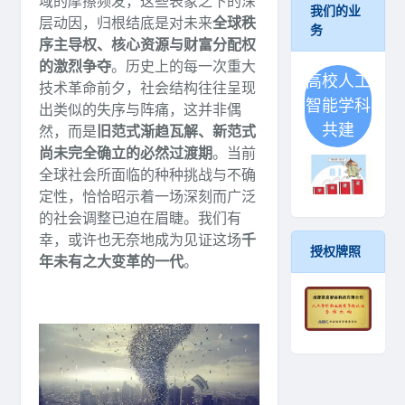
域的摩擦频发，这些表象之下的深
我们的业
层动因，归根结底是对未来
全球秩
务
序主导权、核心资源与财富分配权
的激烈争夺
。历史上的每一次重大
高校人工
技术革命前夕，社会结构往往呈现
智能学科
出类似的失序与阵痛，这并非偶
共建
然，而是
旧范式渐趋瓦解、新范式
尚未完全确立的必然过渡期
。当前
全球社会所面临的种种挑战与不确
定性，恰恰昭示着一场深刻而广泛
的社会调整已迫在眉睫。我们有
幸，或许也无奈地成为见证这场
千
授权牌照
年未有之大变革的一代
。