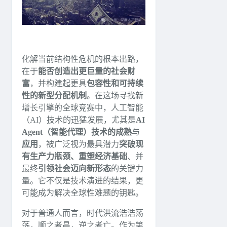
化解当前结构性危机的根本出路，
在于
能否创造出更巨量的社会财
富
，并构建起更具
包容性和可持续
性的新型分配机制
。在这场寻找新
增长引擎的全球竞赛中，人工智能
（AI）技术的迅猛发展，尤其是
AI
Agent（智能代理）技术的成熟
与
应用
，被广泛视为最具潜力
突破现
有生产力瓶颈、重塑经济基础
、并
最终
引领社会迈向新形态
的关键力
量。它不仅是技术演进的结果，更
可能成为解决全球性难题的钥匙。
对于普通人而言，时代洪流浩浩荡
荡，顺之者昌，逆之者亡。作为第