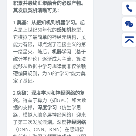
积累并最终汇聚融合的必然产物。
其发展契机清晰可见：
1.
奠基：从感知机到机器学习
。起
点是上世纪50年代的
感知机
模型，
它模拟了最简单的神经元结构，虽
能力有限，却点燃了连接主义的第
一缕星火。随后，
机器学习
（基于
统计学理论）逐渐成为主流，算法
能够从数据中学习规律而非仅依赖
硬编码规则，为AI的“学习”能力奠
定了基础。
2.
突破：深度学习和神经网络的复
兴
。得益于算力（如GPU）和大数
据的支撑，
深度学习
（仿生学思
路，模拟人脑多层神经网络）迎来
了第三次发展浪潮。深度
神经网络
（DNN、CNN、RNN）在感知智